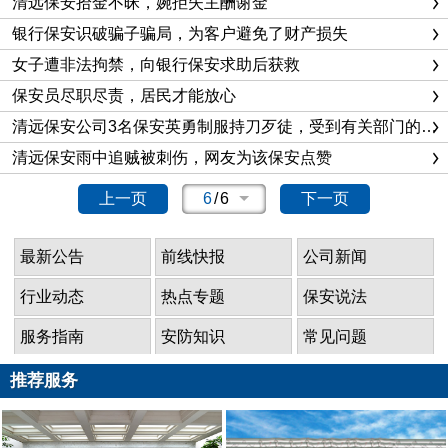
清远保安拾金不昧，婉拒失主酬谢金
银行保安识破骗子骗局，为客户避免了财产损失
女子遭非法拘禁，向银行保安求助后获救
保安员尽职尽责，居民才能放心
清远保安公司3名保安英勇制服持刀歹徒，受到有关部门的表彰
清远保安雨中追贼被刺伤，网友为该保安点赞
上一页
6
/
6
下一页
最新公告
前线快报
公司新闻
行业动态
热点专题
保安说法
服务指南
安防知识
常见问题
推荐服务