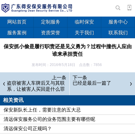
网站首页
定制服务
临时保安
服务中心
服务案例
资质荣誉
关于我们
联系我们
保安抓小偷是履行职责还是见义勇为？过程中撞伤人应由
谁来承担责任
发布时间：2016年5月18日 点击数：7856
案例：
上一条
下一条
盗窃被害人车牌后又与其联
5月11日上午8时许，陈某在某医院附近的菜市场买菜，突
已经是最后一篇了
系，让被害人买回是什么罪
然被身穿保安制服的保安席某撞倒在地。席某遂将陈某背至该医
名
院诊治，后陈某住院100天，伤情经鉴定：L1、2椎体压缩性骨
相关资讯
折，左尺横骨远端骨折，伤残等级为八级伤残。事后查明，该保
保安新队长上任，需要注意的五大忌
安是驻该医院的保安员。保安公司与医院十年前即签订过保安服
清远保安服务公司的业务范围主要有哪些呢
务合同，其后每年续签，合同中约定：保安公司委派保安人员至
清远保安公司正规吗？
医院，承担门卫和治安工作，在医院内值勤，医院付给保安公司