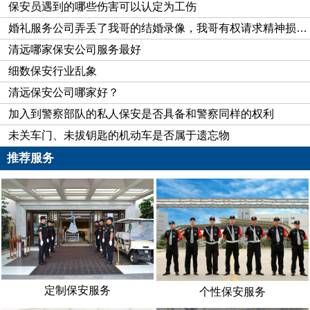
保安员遇到的哪些伤害可以认定为工伤
保安服务费，在执勤过程中发生纠纷由保安公司负责处理。谁也
婚礼服务公司弄丢了我哥的结婚录像，我哥有权请求精神损害赔偿吗？
没料到发生了这起人身损害赔偿纠纷。当日，因医院门前人员较
清远哪家保安公司服务最好
多，保安发现小偷，在追赶过程中，小偷将所窃钱包丢下，向医
细数保安行业乱象
院大门外菜场跑去，保安席某遂追赶至菜市场。在追赶小偷的过
清远保安公司哪家好？
程中，席某不慎将陈某撞伤致残。
陈某认为，将自己撞伤的席某无疑属执行职务中致人损害，
加入到警察部队的私人保安是否具备和警察同样的权利
故应由席某所在的保安服务公司承担民事责任。另席某系保安公
未关车门、未拔钥匙的机动车是否属于遗忘物
司委派至医院从事保安的人员之一，席某与医院具有劳务关系，
推荐服务
医院亦应承担连带赔偿责任。受害人要求保安公司和医院共同赔
偿残疾赔偿金、误工费、护理费等。保安服务公司方面认为，本
案与一般人身损害赔偿应有区别，保安席某是在工作过程中发现
小偷、拼命追赶、不慎致原告受伤，对这一见义勇为行为应积很
弘扬，不应由保安公司承担主要责任，医院系受益方，亦应分担
一定的损失，承担一定责任。请问保安抓小偷是履行职责还是见
义勇为？在这过程不小心撞到人应由谁来担责？
定制保安服务
个性保安服务
案例分析：