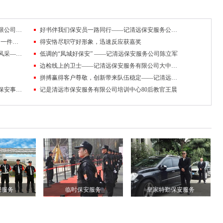
孝老爱亲的典范——记广东得安保安服务有限公司清远分公司保安员王伟生
好书伴我们保安员一路同行——记清远保安服务公司2017年第三季度征文大赛三等奖
简说内勤这几年——得安“保安生涯最难忘的一件事”有奖征文大赛作品鉴赏
得安恪尽职守好形象，迅速反应获嘉奖
用自己的实际行动展现了一名优秀保安员的风采——记清远保安服务有限公司杨伟杰
低调的“凤城好保安” ——记清远保安服务公司陈立军
边检线上的卫士——记清远保安服务有限公司大中集团保安队
拼搏赢得客户尊敬，创新带来队伍稳定——记清远保安公司保安员许成志
既然选择了保安，我就要把所有精力都奉献保安事业——记清远保安服务公司驻华能电厂中队长陈阳清
记是清远市保安服务有限公司培训中心80后教官王晨
安服务
临时保安服务
皇家特勤保安服务