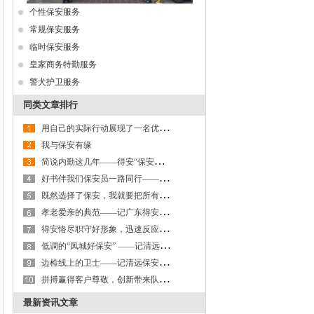
个性保安服务
常规保安服务
临时保安服务
皇家商务特勤服务
警犬护卫服务
同类文章排行
用
自己的实际行动展现了一名优秀保安员的风采——记清远保安服务有限公司杨伟杰
我与保安有缘
简
说内勤这几年——得安“保安生涯最难忘的一件事”有奖征文大赛作品鉴赏
好
书伴我们保安员一路同行——记清远保安服务公司2017年第三季度征文大赛三等奖
既
然选择了保安，我就要把所有精力都奉献保安事业——记清远保安服务公司驻华能电厂中队长陈阳清
孝
老爱亲的典范——记广东得安保安服务有限公司清远分公司保安员王伟生
得
安恪尽职守好形象，迅速反应获嘉奖
低
调的“凤城好保安” ——记清远保安服务公司陈立军
边
检线上的卫士——记清远保安服务有限公司大中集团保安队
拼
搏赢得客户尊敬，创新带来队伍稳定——记清远保安公司保安员许成志
最新资讯文章