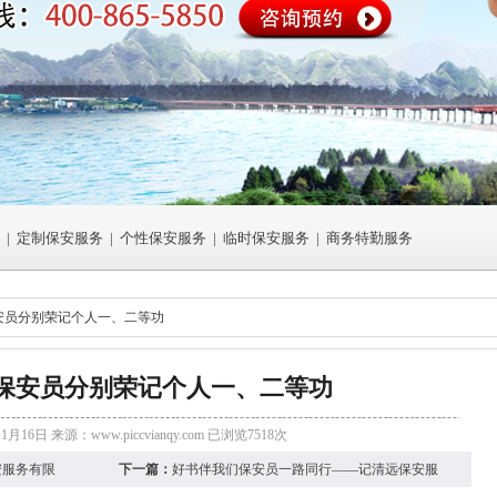
|
定制保安服务
|
个性保安服务
|
临时保安服务
|
商务特勤服务
安员分别荣记个人一、二等功
保安员分别荣记个人一、二等功
11月16日 来源：
www.piccvianqy.com
已浏览7518次
安服务有限
下一篇：
好书伴我们保安员一路同行——记清远保安服