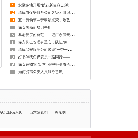
安
徽多地开展“践行新使命,忠诚保大庆”实践活动
清
远市保安服务公司各级团组织为“五·一”假期各类活动保驾护航
五
一劳动节—劳动最光荣，致敬每一个生活努力的人
保安员岗前培训手册
孝
老爱亲的典范——记广东得安保安服务有限公司清远分公司保安员王伟生
保
安队伍管理有重心，队伍“四抓”要做好
清
远保安服务公司谈谈“一带一路”给我国保安服务企业带来的商机
好
书伴我们保安员一路同行——记清远保安服务公司2017年第三季度征文大赛三等奖
保
安在物业管理行业中扮演角色的重要性
如何提高保安人员服务意识
AC CERAMIC
|
山东除氟剂
|
除氟剂
|