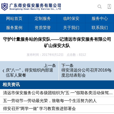
网站首页
定制服务
临时保安
服务中心
服务案例
资质荣誉
关于我们
联系我们
守护计量服务站的保安队——记清远市保安服务有限公司
矿山保安大队
发布时间：2017年6月12日 点击数：8312
生活在山脚下、工作在山脚下，听着来来往往矿车的轰鸣
上一条
下一条
声，吸着扬尘和汽油昧，寒来暑往、披星戴月，坚守在保安一
庆“八一”，得安组织内部退
得安清远分公司召开2016年
伍军人聚餐
度总结表彰会
线，这就是矿产品计量站的保安人。
相关资讯
清远市连南县已探明矿藏有30多种，是全国重点产煤县和
广东省优质铝矾土原料生产基地。丰富的资源蕴藏着巨额利润，
清远市保安服务公司各级团组织为“五·一”假期各类活动保驾护航
随着资源市场化的不断深化，矿产资源开发呈现出散、乱、杂、
五一劳动节—劳动最光荣，致敬每一个生活努力的人
碎的特点，大矿、小矿分散开采、弃贫采富、偷漏税费现象比较
得安召开“两学一做” 学习教育推进部署会
严重，为杜绝税收漏洞、增加地方财政收入，连南县成立了矿产