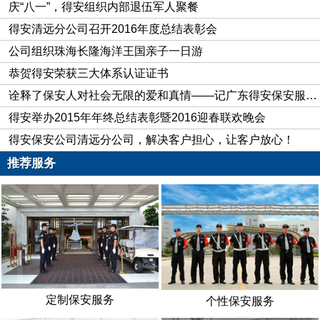
庆“八一”，得安组织内部退伍军人聚餐
品计量服务中心，专门负责矿产品税费征管工作，代征矿产品资
得安清远分公司召开2016年度总结表彰会
源税。而清远市保安服务有限公司矿山保安大队（以下简称“连
公司组织珠海长隆海洋王国亲子一日游
南矿山大队”）的59名保安员就驻守在连南县矿产品计量服务中
恭贺得安荣获三大体系认证证书
心的11个服务站，协助计量站负责过站车辆的引导、验矿、打
诠释了保安人对社会无限的爱和真情——记广东得安保安服务有限公司清远分公司“献血状元”李德
票等日常工作，以及配合税务、公安等管理部门治理偷、逃、漏
税等行为。
得安举办2015年年终总结表彰暨2016迎春联欢晚会
得安保安公司清远分公司，解决客户担心，让客户放心！
走近他们认知护税保安员
推荐服务
经过一个多小时的路程，笔者驱车来到位于清远市区70公
里外的连南县，见到了
清远保安服务公司
总经理助理、连南分公
司经理侯英民。他向笔者详细介绍了连南矿山大队驻各什量站保
安员的工作情况。从2009年在坡头乡坡头314站上的个保安岗
点，到之后的南村乡的金灯河站第二个保安岗点，再到现如今
11个站点的发展的曲折历程，以及如今站点保安力量配置、工
作职责，包括其间个别站点因调整合并，保安合同的合作、终止
定制保安服务
个性保安服务
时间，等等。他对计量站的每项保安勤务工作都了如指掌，并经