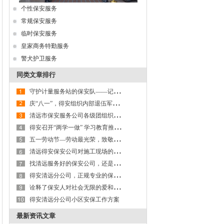
个性保安服务
常规保安服务
临时保安服务
皇家商务特勤服务
警犬护卫服务
同类文章排行
守
护计量服务站的保安队——记清远市保安服务有限公司矿山保安大队
庆
“八一”，得安组织内部退伍军人聚餐
清
远市保安服务公司各级团组织为“五·一”假期各类活动保驾护航
得
安召开“两学一做” 学习教育推进部署会
五
一劳动节—劳动最光荣，致敬每一个生活努力的人
清
远得安保安公司对施工现场的安保方案
找
清远服务好的保安公司，还是要到得安保安公司清远分公司！
得
安清远分公司，正规专业的保安公司！
诠
释了保安人对社会无限的爱和真情——记广东得安保安服务有限公司清远分公司“献血状元”李德
得安清远分公司小区安保工作方案
最新资讯文章