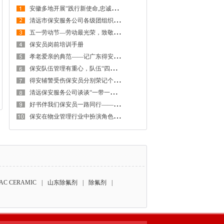
安
徽多地开展“践行新使命,忠诚保大庆”实践活动
清
远市保安服务公司各级团组织为“五·一”假期各类活动保驾护航
五
一劳动节—劳动最光荣，致敬每一个生活努力的人
保安员岗前培训手册
孝
老爱亲的典范——记广东得安保安服务有限公司清远分公司保安员王伟生
保
安队伍管理有重心，队伍“四抓”要做好
得
安辅警受伤保安员分别荣记个人一、二等功
清
远保安服务公司谈谈“一带一路”给我国保安服务企业带来的商机
好
书伴我们保安员一路同行——记清远保安服务公司2017年第三季度征文大赛三等奖
保
安在物业管理行业中扮演角色的重要性
AC CERAMIC
|
山东除氟剂
|
除氟剂
|