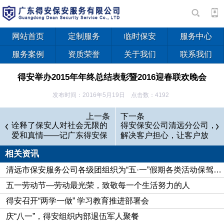
网站首页
定制服务
临时保安
服务中心
服务案例
资质荣誉
关于我们
联系我们
得安举办2015年年终总结表彰暨2016迎春联欢晚会
发布时间：2016年5月19日 点击数：4192
为喜迎新春，广东得安保安服务有限公司于2016年1月30日
上一条
下一条
举办“得安2015年年终总结表彰暨2016迎春联欢晚会”。公司董
诠释了保安人对社会无限的
得安保安公司清远分公司，
爱和真情——记广东得安保
解决客户担心，让客户放
事长、何利波副总经理上台致欢迎辞。晚会准备了丰盛的晚餐和
安服务有限公司清远分公
心！
丰富的表彰奖励，同时多才多艺的得安员工在晚会上表演了唱
相关资讯
司“献血状元”李德
歌、跳舞、弹奏乐器、小品等节目，展现得安人多姿多彩、积很
清远市保安服务公司各级团组织为“五·一”假期各类活动保驾护航
向上的精神面貌。对参与表演的优秀节目公司给予表彰奖励。
五一劳动节—劳动最光荣，致敬每一个生活努力的人
得安召开“两学一做” 学习教育推进部署会
庆“八一”，得安组织内部退伍军人聚餐