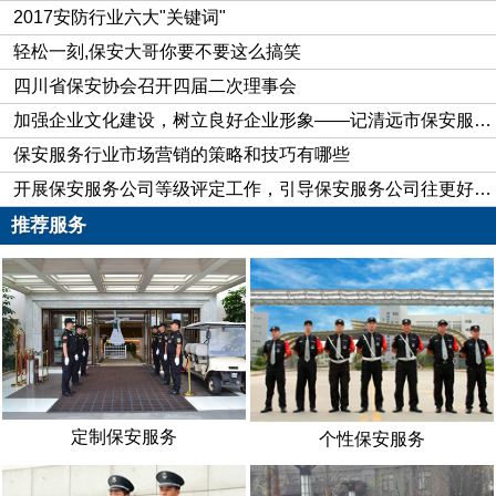
2017安防行业六大"关键词"
瞌睡、酗酒、抽烟、吃零食；不准嬉笑、打闹、看书报、聊天；
轻松一刻,保安大哥你要不要这么搞笑
禁止做其他与工作无关的事情。
四川省保安协会召开四届二次理事会
三、 保安们要注意自己的外在形象，衣容严整，文明值
加强企业文化建设，树立良好企业形象——记清远市保安服务公司企业文化建设纪实
勤，礼貌待人。遇到领导要敬礼，以示尊敬；回答别人的问话
时，要起立。
保安服务行业市场营销的策略和技巧有哪些
四、在日常工作中，对于人员有异常行动，值勤人员要严查
开展保安服务公司等级评定工作，引导保安服务公司往更好的方向发展
细问、敢说敢问；注意观察可疑的人或事，一旦发现情况立即上
推荐服务
报。
五、 保安们夜间巡逻时，应该有重点性、针对性，对于要
害部位要细查、严查、多查。
六、保安们 做好交接班登记工作，交接班时要清点好物品
是否完好无损；
物品如有损坏或丢失及时上报，对于人为的破坏追究其责任
人并按原价赔偿。
定制保安服务
个性保安服务
以上就是保安队伍的相关管理方式，保安队伍做好了以上几
个要求，这就是对自己工作的负责，也是对人民生产财产的尽