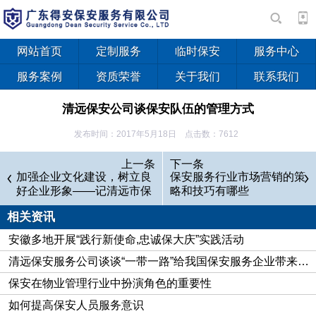
网站首页
定制服务
临时保安
服务中心
服务案例
资质荣誉
关于我们
联系我们
清远保安公司谈保安队伍的管理方式
发布时间：2017年5月18日 点击数：7612
清远保安公司
谈保安队伍的管理方式
上一条
下一条
加强企业文化建设，树立良
保安是社会上一支较强大的中坚力量，保安维护着人们的安
保安服务行业市场营销的策
好企业形象——记清远市保
略和技巧有哪些
全财产，有了高素质的保安，社会才会更加安定，而高素质的保
安服务公司企业文化建设纪
安也是培养出来的，那么保安公司该如何管理保安队伍呢？
相关资讯
实
一、要提高保安自身素质，在队伍中树立良好的形象，在群
安徽多地开展“践行新使命,忠诚保大庆”实践活动
众面前表现出良好的精神风貌，不管是在平时的工作或者处理突
清远保安服务公司谈谈“一带一路”给我国保安服务企业带来的商机
发事件，保安们都要把自身素质体现出来，要让保安做到尽善尽
保安在物业管理行业中扮演角色的重要性
美，有始有终。
如何提高保安人员服务意识
二、 要教导保安在值勤期间，严格规范自己的举止，严禁