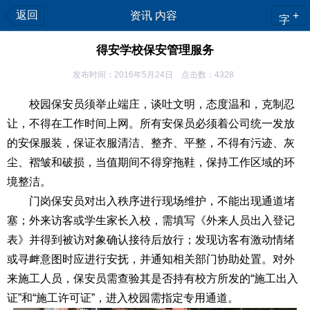
返回
资讯 内容
+
字
得安学校保安管理服务
发布时间：2016年5月24日 点击数：4328
校园保安员须举止端庄，谈吐文明，态度温和，克制忍
让，不得在工作时间上网。所有安保员必须着公司统一发放
的安保服装，保证衣服清洁、整齐、平整，不得有污迹、灰
尘、褶皱和破损，当值期间不得穿拖鞋，保持工作区域的环
境整洁。
门岗保安员对出入秩序进行现场维护，不能出现通道堵
塞；外来访客或学生家长入校，需填写《外来人员出入登记
表》并得到被访对象确认接待后放行；发现访客有激动情绪
或寻衅意图时应进行安抚，并通知相关部门协助处置。对外
来施工人员，保安员需查验其是否持有校方所发的“施工出入
证”和“施工许可证”，进入校园需指定专用通道。